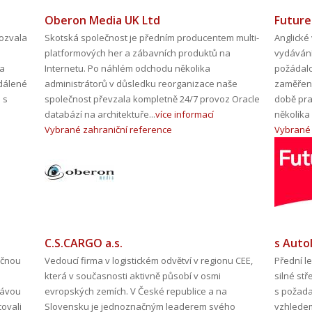
Oberon Media UK Ltd
Future
ozvala
Skotská společnost je předním producentem multi-
Anglické 
platformových her a zábavních produktů na
vydávání
na
Internetu. Po náhlém odchodu několika
požádalo
zdálené
administrátorů v důsledku reorganizace naše
zaměření
 s
společnost převzala kompletně 24/7 provoz Oracle
době pr
databází na architektuře...
více informací
několika 
Vybrané zahraniční reference
Vybrané 
C.S.CARGO a.s.
s Autol
ečnou
Vedoucí firma v logistickém odvětví v regionu CEE,
Přední l
která v současnosti aktivně působí v osmi
silné st
rávou
evropských zemích. V České republice a na
s požada
ovali
Slovensku je jednoznačným leaderem svého
vzhledem