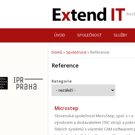
Rozš
ÚVOD
SPOLEČNOST
SLUŽBY
Domů
»
Společnost
» Reference
Jste zde
Reference
Kategorie
Microstep
Slovenská společnost MicroStep, spol. s r.o.
výrobcem a dodavatelem CNC strojů a pokro
řídicích systémů s vlastním CAM softwarem 