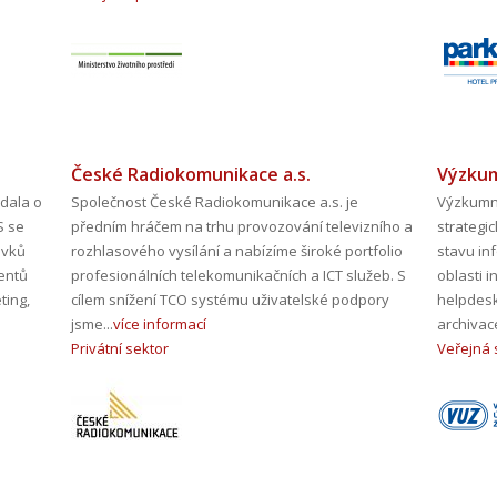
České Radiokomunikace a.s.
Výzkum
dala o
Společnost České Radiokomunikace a.s. je
Výzkumný
S se
předním hráčem na trhu provozování televizního a
strategi
avků
rozhlasového vysílání a nabízíme široké portfolio
stavu in
mentů
profesionálních telekomunikačních a ICT služeb. S
oblasti i
ting,
cílem snížení TCO systému uživatelské podpory
helpdesk
jsme...
více informací
archivace
Privátní sektor
Veřejná