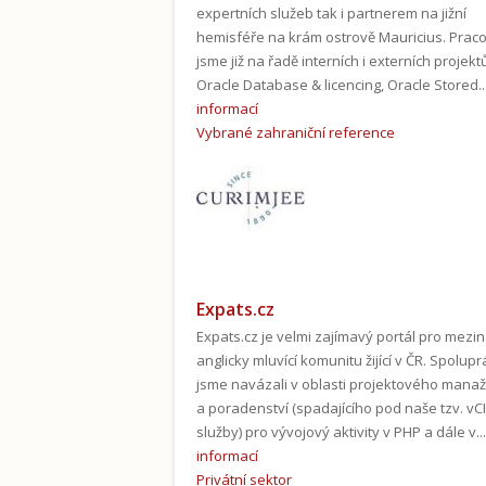
expertních služeb tak i partnerem na jižní
hemisféře na krám ostrově Mauricius. Praco
jsme již na řadě interních i externích projekt
Oracle Database & licencing, Oracle Stored..
informací
Vybrané zahraniční reference
Expats.cz
Expats.cz je velmi zajímavý portál pro mezin
anglicky mluvící komunitu žijící v ČR. Spolupr
jsme navázali v oblasti projektového mana
a poradenství (spadajícího pod naše tzv. vC
služby) pro vývojový aktivity v PHP a dále v...
informací
Privátní sektor