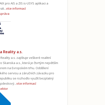
AIX pro AIS a ZIS is-USYS aplikaci a
li...
více informací
 správa
 Reality a.s.
eality a.s. zajištuje veškeré realitní
o Skanska a.s., která je čtvrtým největším
rem na Evropském trhu. Oddělení
kého servisu a záručních závazku pro
epubliku se rozhodlo využít bezplatný
pdeskový...
více informací
sektor