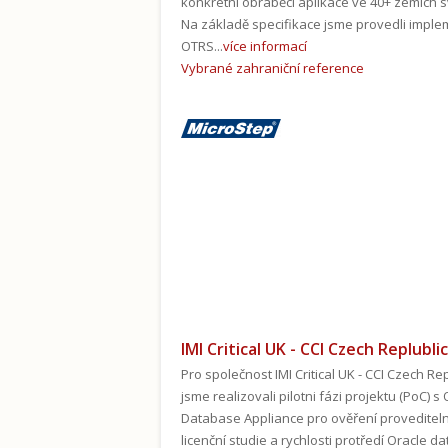
konkrétní obráběcí aplikace ve 40+ zemích s
Na základě specifikace jsme provedli imple
OTRS...
více informací
Vybrané zahraniční reference
IMI Critical UK - CCI Czech Replublic
Pro společnost IMI Critical UK - CCI Czech Rep
jsme realizovali pilotni fázi projektu (PoC) s
Database Appliance pro ověření provediteln
licenční studie a rychlosti protředí Oracle d