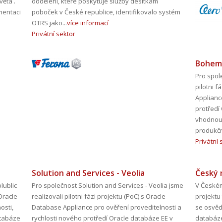
věta .
oddělení, které poskytuje služby desítkám
mentaci
poboček v České republice, identifikovalo systém
OTRS jako...
více informací
Privátní sektor
Bohemi
Pro spol
pilotni f
Applianc
protředí
vhodnou 
produkčn
Privátní 
Solution and Services - Veolia
Český 
lublic
Pro společnost Solution and Services - Veolia jsme
V Českém
 Oracle
realizovali pilotni fázi projektu (PoC) s Oracle
projektu 
osti,
Database Appliance pro ověření proveditelnosti a
se osvěd
atabáze
rychlosti nového protředí Oracle databáze EE v
databáze