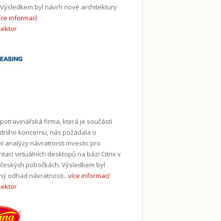
 Výsledkem byl návrh nové architektury
íce informací
sektor
potravinářská firma, která je součástí
dního koncernu, nás požádala o
í analýzy návratnosti investic pro
taci virtuálních desktopů na bázi Citrix v
 českých pobočkách. Výsledkem byl
ý odhad návratnosti...
více informací
sektor