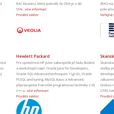
cí
RAC klusteru, který potvrdil, že ODA je o 40-
(RAC) na 
55%...
více informací
pokračova
Privátní sektor
Veřejná
Hewlett Packard
Skanska
čnost
Pro společnost HP jsme zabezpečili již řadu školení
Skanska R
 po
a workshopů např. Oracle Java for Developers,
služby pr
ný
Oracle SQL Advanced techniques 11g/12c, Oracle
develope
PLSQL and tuning, MySQL Basic a Advanced,
zákaznic
připravujeme Pokročilé programovací techniky v Qt
českou r
C++ a...
více informací
OTRS hel
Privátní sektor
Privátní 