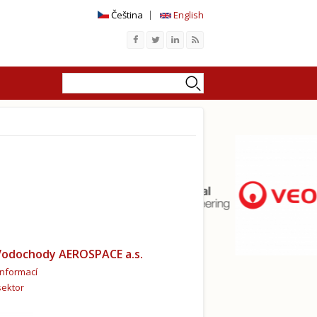
Čeština
English
Hledat
Vyhledávání
odochody AEROSPACE a.s.
informací
sektor