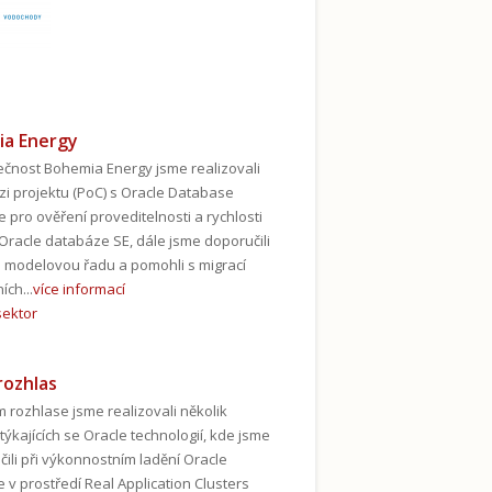
a Energy
ečnost Bohemia Energy jsme realizovali
ázi projektu (PoC) s Oracle Database
e pro ověření proveditelnosti a rychlosti
 Oracle databáze SE, dále jsme doporučili
modelovou řadu a pomohli s migrací
ích...
více informací
sektor
rozhlas
 rozhlase jsme realizovali několik
týkajících se Oracle technologií, kde jsme
čili při výkonnostním ladění Oracle
 v prostředí Real Application Clusters