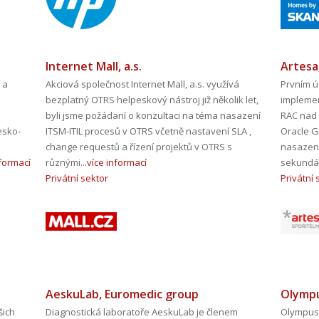
Internet Mall, a.s.
Artesa
 a
Akciová společnost Internet Mall, a.s. využívá
Prvním ú
bezplatný OTRS helpeskový nástroj již několik let,
implemen
byli jsme požádaní o konzultaci na téma nasazení
RAC nad 
esko-
ITSM-ITIL procesů v OTRS včetně nastavení SLA ,
Oracle G
change requestů a řízení projektů v OTRS s
nasazení
nformací
různými...
více informací
sekundár
Privátní sektor
Privátní 
AeskuLab, Euromedic group
Olympu
šich
Diagnostická laboratoře AeskuLab je členem
Olympus 