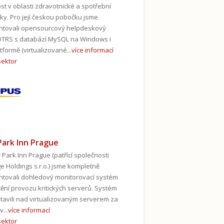
st v oblasti zdravotnické a spotřební
iky. Pro její českou pobočku jsme
ntovali opensourcový helpdeskový
OTRS s databází MySQL na Windows i
tformě (virtualizované...
více informací
sektor
Park Inn Prague
 Park Inn Prague (patřící společnosti
e Holdings s.r.o.) jsme kompletně
tovali dohledový monitorovací systém
štění provozu kritických serverů. Systém
tavili nad virtualizovaným serverem za
v...
více informací
sektor