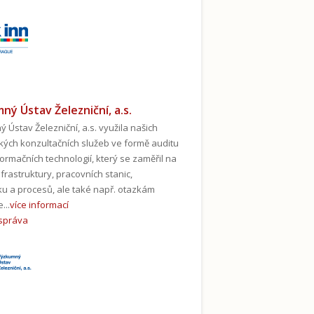
ný Ústav Železniční, a.s.
 Ústav Železniční, a.s. využila našich
ckých konzultačních služeb ve formě auditu
formačních technologií, který se zaměřil na
nfrastruktury, pracovních stanic,
u a procesů, ale také např. otazkám
...
více informací
 správa