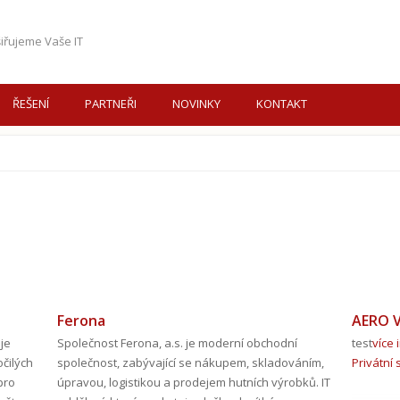
iřujeme Vaše IT
ŘEŠENÍ
PARTNEŘI
NOVINKY
KONTAKT
Ferona
AERO V
 je
Společnost Ferona, a.s. je moderní obchodní
test
více 
čilých
společnost, zabývající se nákupem, skladováním,
Privátní 
pro
úpravou, logistikou a prodejem hutních výrobků. IT