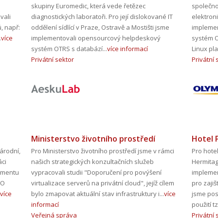
skupiny Euromedic, která vede řetězec
společno
vali
diagnostických laboratoři. Pro její dislokované IT
elektron
ů, např:
oddělení sídlící v Praze, Ostravě a Mostišti jsme
impleme
.
více
implementovali opensourcový helpdeskový
systém 
systém OTRS s databází...
více informací
Linux pla
Privátní sektor
Privátní 
Ministerstvo životního prostředí
Hotel 
árodní,
Pro Ministerstvo životního prostředí jsme v rámci
Pro hotel
áci
našich strategických konzultačních služeb
Hermitag
žmentu
vypracovali studii "Doporučení pro povýšení
implemen
IO
virtualizace serverů na privátní cloud", jejíž cílem
pro zaji
více
bylo zmapovat aktuální stav infrastruktury i...
více
jsme pos
informací
použití tz
Veřejná správa
Privátní 