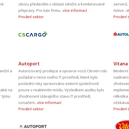
né
oboru především v oblasti silniční a kombinované
serverů.
přepravy. Pro tuto firmu...
více informací
Active...
v
Privátní sektor
Privátní 
Autoport
Vitana
anční a
Autorizovaný prodejce a opravce vozů Citroën nás
Moderní 
požádal o revizi svého IT prostředí, které bylo
nadnáro
poslední roky spravováno externí společností
zhotoven
také na
pouze v reaktivním módu. Výsledkem auditu bylo
implemen
T týmu
zhodnocení stávajícího stavu IT prostředí,
několika
označení...
více informací
očekávan
Privátní sektor
Privátní 