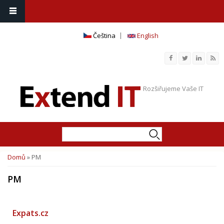
Čeština
English
Rozšiřujeme Vaše IT
Hledat
Vyhledávání
Domů
» PM
Jste zde
PM
Expats.cz