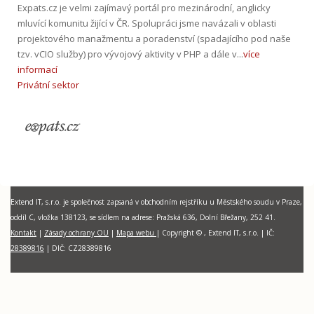
Expats.cz je velmi zajímavý portál pro mezinárodní, anglicky
mluvící komunitu žijící v ČR. Spolupráci jsme navázali v oblasti
projektového manažmentu a poradenství (spadajícího pod naše
tzv. vCIO služby) pro vývojový aktivity v PHP a dále v...
více
informací
Privátní sektor
Extend IT, s.r.o. je společnost zapsaná v obchodním rejstříku u Městského soudu v Praze,
oddíl C, vložka 138123, se sídlem na adrese: Pražská 636, Dolní Břežany, 252 41.
Kontakt
|
Zásady ochrany OU
|
Mapa webu
| Copyright © , Extend IT, s.r.o.
|
I
Č:
28389816
| DIČ:
CZ28389816