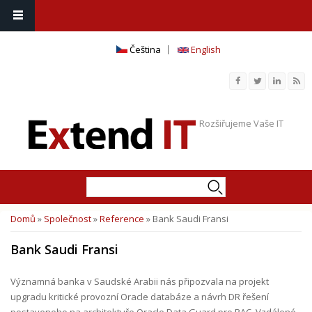
Čeština
English
Rozšiřujeme Vaše IT
Hledat
Vyhledávání
Domů
»
Společnost
»
Reference
» Bank Saudi Fransi
Jste zde
Bank Saudi Fransi
Významná banka v Saudské Arabii nás připozvala na projekt
upgradu kritické provozní Oracle databáze a návrh DR řešení
postaveneho na architektuře Oracle Data Guard pro RAC. Vzdálené