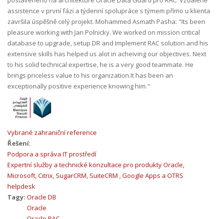
assistence v první fázi a týdenní spolupráce s týmem přímo u klienta
završila úspěšně celý projekt. Mohammed Asmath Pasha: "Its been
pleasure working with Jan Polnicky. We worked on mission critical
database to upgrade, setup DR and Implement RAC solution and his
extensive skills has helped us alot in acheiving our objectives. Next
to his solid technical expertise, he is a very good teammate. He
brings priceless value to his organization.It has been an
exceptionally positive experience knowing him."
Vybrané zahraniční reference
Řešení:
Podpora a správa IT prostředí
Expertní služby a technické konzultace pro produkty Oracle,
Microsoft, Citrix, SugarCRM, SuiteCRM , Google Apps a OTRS
helpdesk
Tagy:
Oracle DB
Oracle
Oracle RAC