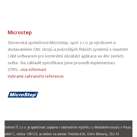
Microstep
Slovenská společnost MicroStep, spol. s r.o. je výrobcem a
dodavatelem CNC strojů a pokročilých řídicích systémů s vlastním
CAM softwarem pro konkrétní obráběcí aplikace ve 40+ zemích
světa . Na základě specifikace jsme provedli implementaci
OTRS...
více informací
Vybrané zahraniční reference
Extend IT, s.r.o. je společnost zapsaná v obchodním rejstříku u Městského soudu v Praze,
oddíl C, vložka 138123, se sídlem na adrese: Pražská 636, Dolní Břežany, 252 41.