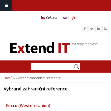
Čeština
English
Rozšiřujeme Vaše IT
Hledat
Vyhledávání
Domů
» Vybrané zahraniční reference
Jste zde
Vybrané zahraniční reference
Fexco (Western Union)