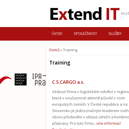
Rozš
ÚVOD
SPOLEČNOST
SLUŽBY
Domů
» Training
Jste zde
Training
C.S.CARGO a.s.
Vedoucí firma v logistickém odvětví v region
která v současnosti aktivně působí v osmi
evropských zemích. V České republice a na
Slovensku je jednoznačným leaderem své
oboru především v oblasti silniční a kombi
přepravy. Pro tuto firmu...
více informací