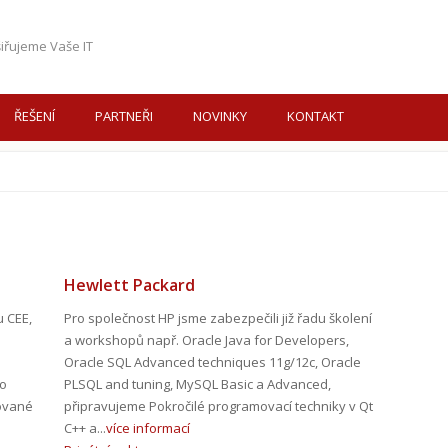
iřujeme Vaše IT
ŘEŠENÍ
PARTNEŘI
NOVINKY
KONTAKT
Hewlett Packard
u CEE,
Pro společnost HP jsme zabezpečili již řadu školení
a workshopů např. Oracle Java for Developers,
Oracle SQL Advanced techniques 11g/12c, Oracle
ho
PLSQL and tuning, MySQL Basic a Advanced,
nované
připravujeme Pokročilé programovací techniky v Qt
C++ a...
více informací