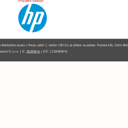
Privátní sektor
 u Městského soudu v Praze, oddíl C, vložka 138123, se sídlem na adrese: Pražská 636, Dolní Bře
xtend IT, s.r.o.
|
I
Č:
28389816
| DIČ:
CZ28389816