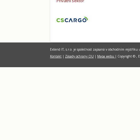
Privátní sektor
Extend IT, s.r.o. je společnost zapsaná v obchodním rejstříku
Kontakt
|
Zásady ochrany OU
|
Mapa webu
| Copyright © , E