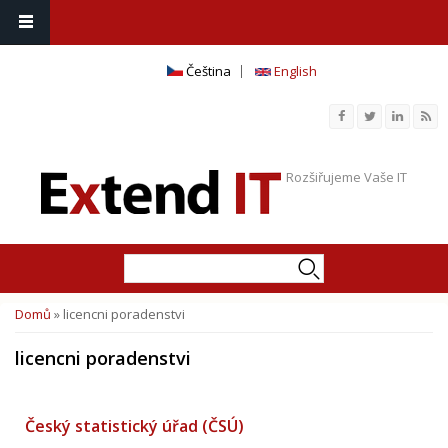
Čeština
English
Rozšiřujeme Vaše IT
Hledat
Vyhledávání
Domů
» licencni poradenstvi
Jste zde
licencni poradenstvi
Český statistický úřad (ČSÚ)