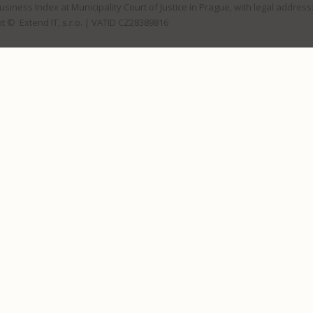
Business Index at Municipality Court of Justice in Prague, with legal address
t © Extend IT, s.r.o.
| VATID CZ28389816