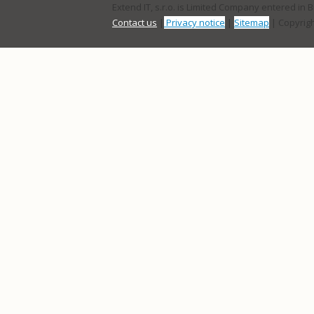
Extend IT, s.r.o. is Limited Company entered in 
Contact us
|
Privacy notice
|
Sitemap
| Copyrigh