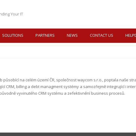
nding Your IT
SOLUTIONS
PARTNERS
NEWS
CONTACT US
HELP
b působící na celém území ČR, společnost waycom s.r.o., poptala naše stra
cí CRM, billing a debt managment systémy a samozřejmě integrující i inter
 původně vyvinutého CRM systému a zefektivnění business procesů.