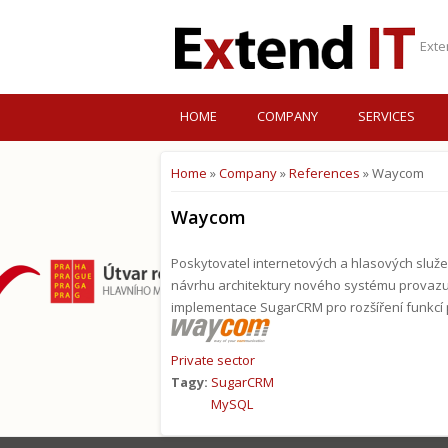
Exte
HOME
COMPANY
SERVICES
Home
»
Company
»
References
» Waycom
You are here
Waycom
Poskytovatel internetových a hlasových služe
návrhu architektury nového systému provazují
implementace SugarCRM pro rozšíření funkcí
Private sector
Tagy:
SugarCRM
MySQL