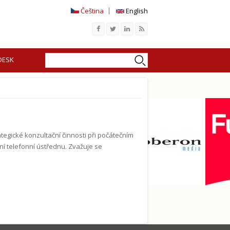
Čeština
English
Search
Search form
DESK
tegické konzultační činnosti při počátečním
ní telefonní ústřednu. Zvažuje se